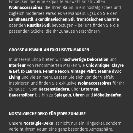
Entdecken Sie eine exquisite Auswahl an stilvollen
Wohnaccessoires
, die Ihren Raum in ein nostalgisches und
zugleich modernes Paradies verwandeln. Egal, ob Sie den
Landhausstil
,
skandinavischen Stil
,
französischen Charme
oder den
Rustikal-Stil
bevorzugen – bei uns finden Sie die
passenden Stücke, die Ihr Zuhause verschönern.
GROSSE AUSWAHL AN EXKLUSIVEN MARKEN
In unserem Shop bieten wir
hochwertige Dekoration
und
Interieur
von renommierten Marken wie
Chic Antique
,
Clayre
& Eef
,
Ib Laursen
,
Femme Facon
,
Vintage Paint
,
Jeanne d'Arc
Living
und vielen mehr. Lassen Sie sich von der Vielfalt
inspirieren und finden Sie exklusive
Wohnaccessoires
für Ihr
Zuhause – vom
Kerzenständern
, über
Laternen
,
Bauernsilber
bis hin zu
Spiegeln
,
Uhren
und
Möbelknäufen
.
NOSTALGISCHE DEKO FÜR JEDES ZUHAUSE
Unsere
Nostalgie-Deko
ist nicht nur ein Hingucker, sondern
verleiht Ihrem Raum eine ganz besondere Atmosphäre.