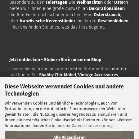
Besonders zu den
Feiertagen
wie
Weihnachten
oder
Ostern
bieten wir Ihnen eine große Auswahl an
Dekorationsideen
,
die Ihre Feste noch schöner machen. Vom
Osterstrauch
,
über
französische Kerzenständer
, bis hin zu
Geschenkideen
– bei uns finden Sie alles, was das Herz begehrt.
Jetzt entdecken – Stöbern Sie in unserem Shop
Lassen Sie sich von unserem breiten Sortiment inspirieren
und finden Sie
Shabby Chic Möbel
,
Vintage Accessoires
,
französische Deko
und noch viel mehr für Ihr Zuhause.
Diese Webseite verwendet Cookies und andere
Besuchen Sie uns auf
www.vintagehome.de
und lassen Sie
Technologien
sich von unserer exklusiven Auswahl verzaubern!
Vintage Home
– Ihr Ziel für exklusive
Nostalgie
-Deko und
Wir verwenden Cookies und ähnliche Technologien, auch von
Shabby Chic Möbel
!
Drittanbietern, um die ordentliche Funktionsweise der Website zu
gewährleisten, die Nutzung unseres Angebotes zu analysieren und
Ihnen ein bestmögliches Einkaufserlebnis bieten zu können. Weitere
Zahlarten:
Informationen finden Sie in unserer
Datenschutzerklärung
.
Rechnung
PayPal
Vorkasse
Überweisung
Alle Akzeptieren