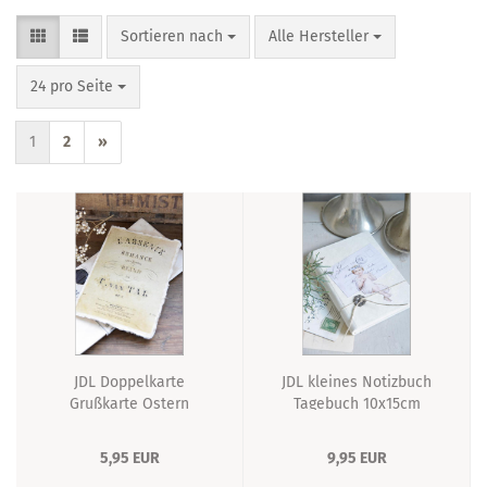
Sortieren nach
pro Seite
Sortieren nach
Alle Hersteller
pro Seite
24 pro Seite
1
2
»
JDL Doppelkarte
JDL kleines Notizbuch
Grußkarte Ostern
Tagebuch 10x15cm
Büttenpapier 11x15cm
5,95 EUR
9,95 EUR