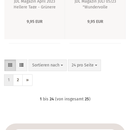
JDL Magazin April 2023
JDL Magazin JULI 05/23
Hellere Tage - Grünere
"Wundervolle
Momente
sommerliche
Augenblicke" Magazin
9,95 EUR
9,95 EUR
Ausgabe
Sortieren nach
pro Seite
Sortieren nach
24 pro Seite
1
2
»
1
bis
24
(von insgesamt
25
)