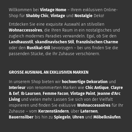
Willkommen bei
Vintage Home
– Ihrem exklusiven Online-
Shop für
Shabby Chic
,
Vintage
und
Nostalgie
Deko!
Entdecken Sie eine exquisite Auswahl an stilvollen
Wohnaccessoires
, die Ihren Raum in ein nostalgisches und
zugleich modernes Paradies verwandeln. Egal, ob Sie den
Landhausstil
,
skandinavischen Stil
,
französischen Charme
oder den
Rustikal-Stil
bevorzugen – bei uns finden Sie die
passenden Stücke, die Ihr Zuhause verschönern.
GROSSE AUSWAHL AN EXKLUSIVEN MARKEN
In unserem Shop bieten wir
hochwertige Dekoration
und
Interieur
von renommierten Marken wie
Chic Antique
,
Clayre
& Eef
,
Ib Laursen
,
Femme Facon
,
Vintage Paint
,
Jeanne d'Arc
Living
und vielen mehr. Lassen Sie sich von der Vielfalt
inspirieren und finden Sie exklusive
Wohnaccessoires
für Ihr
Zuhause – vom
Kerzenständern
, über
Laternen
,
Bauernsilber
bis hin zu
Spiegeln
,
Uhren
und
Möbelknäufen
.