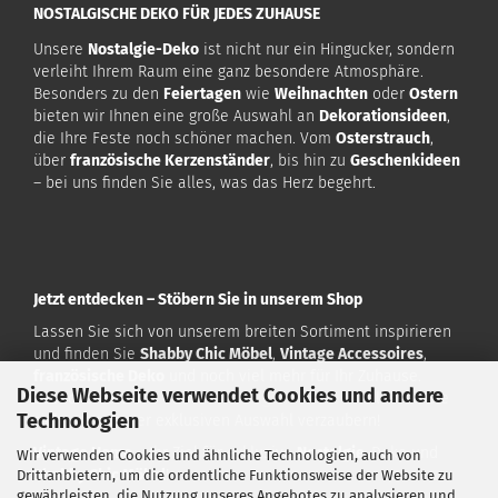
NOSTALGISCHE DEKO FÜR JEDES ZUHAUSE
Unsere
Nostalgie-Deko
ist nicht nur ein Hingucker, sondern
verleiht Ihrem Raum eine ganz besondere Atmosphäre.
Besonders zu den
Feiertagen
wie
Weihnachten
oder
Ostern
bieten wir Ihnen eine große Auswahl an
Dekorationsideen
,
die Ihre Feste noch schöner machen. Vom
Osterstrauch
,
über
französische Kerzenständer
, bis hin zu
Geschenkideen
– bei uns finden Sie alles, was das Herz begehrt.
Jetzt entdecken – Stöbern Sie in unserem Shop
Lassen Sie sich von unserem breiten Sortiment inspirieren
und finden Sie
Shabby Chic Möbel
,
Vintage Accessoires
,
französische Deko
und noch viel mehr für Ihr Zuhause.
Diese Webseite verwendet Cookies und andere
Besuchen Sie uns auf
www.vintagehome.de
und lassen Sie
Technologien
sich von unserer exklusiven Auswahl verzaubern!
Vintage Home
– Ihr Ziel für exklusive
Nostalgie
-Deko und
Wir verwenden Cookies und ähnliche Technologien, auch von
Shabby Chic Möbel
!
Drittanbietern, um die ordentliche Funktionsweise der Website zu
gewährleisten, die Nutzung unseres Angebotes zu analysieren und