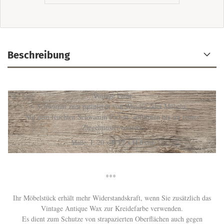
Beschreibung
Vintage Paint
Schwamm zum patinieren von Wänden oder Möbeln.
Mit dem feuchten Schwamm Farben auftupfen bis ein feines
Ziegelmuster entsteht
Maße: L 20 x B 12 x H 6 cm
***
Ihr Möbelstück erhält mehr Widerstandskraft, wenn Sie zusätzlich das
Vintage Antique Wax zur Kreidefarbe verwenden.
Es dient zum Schutze von strapazierten Oberflächen auch gegen