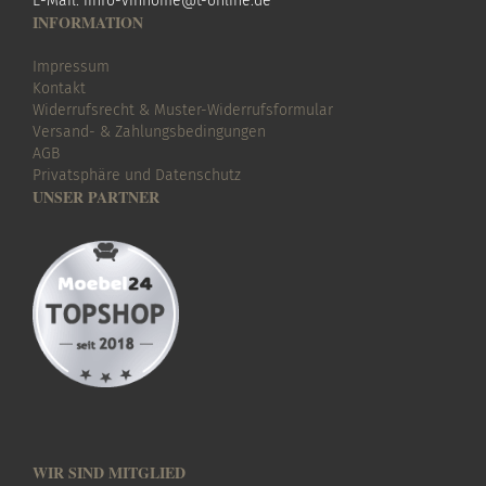
E-Mail:
i
info-vinhome@t-online.de
INFORMATION
Impressum
Kontakt
Widerrufsrecht & Muster-Widerrufsformular
Versand- & Zahlungsbedingungen
AGB
Privatsphäre und Datenschutz
UNSER PARTNER
WIR SIND MITGLIED