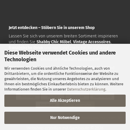
Jetzt entdecken – Stöbern Sie in unserem Shop
Lassen Sie sich von unserem breiten Sortiment inspirieren
und finden Sie
Shabby Chic Möbel
,
Vintage Accessoires
,
französische Deko
und noch viel mehr für Ihr Zuhause.
Diese Webseite verwendet Cookies und andere
Besuchen Sie uns auf
www.vintagehome.de
und lassen Sie
Technologien
sich von unserer exklusiven Auswahl verzaubern!
Vintage Home
– Ihr Ziel für exklusive
Nostalgie
-Deko und
Wir verwenden Cookies und ähnliche Technologien, auch von
Shabby Chic Möbel
!
Drittanbietern, um die ordentliche Funktionsweise der Website zu
gewährleisten, die Nutzung unseres Angebotes zu analysieren und
Ihnen ein bestmögliches Einkaufserlebnis bieten zu können. Weitere
Zahlarten:
Informationen finden Sie in unserer
Datenschutzerklärung
.
Rechnung
PayPal
Vorkasse
Überweisung
Alle Akzeptieren
Kreditkarte
Vertrag widerrufen
Nur Notwendige
Konzeption & Realisiert
isarpixel.de
Webshop erstellen
mit Gambio.de © 2026