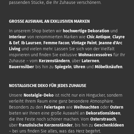
passenden Stücke, die Ihr Zuhause verschönern.
GROSSE AUSWAHL AN EXKLUSIVEN MARKEN
In unserem Shop bieten wir
hochwertige Dekoration
und
Interieur
von renommierten Marken wie
Chic Antique
,
Clayre
& Eef
,
Ib Laursen
,
Femme Facon
,
Vintage Paint
,
Jeanne d'Arc
Living
und vielen mehr. Lassen Sie sich von der Vielfalt
inspirieren und finden Sie exklusive
Wohnaccessoires
für Ihr
Zuhause – vom
Kerzenständern
, über
Laternen
,
Bauernsilber
bis hin zu
Spiegeln
,
Uhren
und
Möbelknäufen
.
NOSTALGISCHE DEKO FÜR JEDES ZUHAUSE
Unsere
Nostalgie-Deko
ist nicht nur ein Hingucker, sondern
verleiht Ihrem Raum eine ganz besondere Atmosphäre.
Besonders zu den
Feiertagen
wie
Weihnachten
oder
Ostern
bieten wir Ihnen eine große Auswahl an
Dekorationsideen
,
die Ihre Feste noch schöner machen. Vom
Osterstrauch
,
über
französische Kerzenständer
, bis hin zu
Geschenkideen
– bei uns finden Sie alles, was das Herz begehrt.