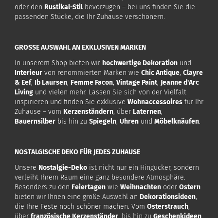
oder den
Rustikal-Stil
bevorzugen – bei uns finden Sie die
passenden Stücke, die Ihr Zuhause verschönern.
GROSSE AUSWAHL AN EXKLUSIVEN MARKEN
In unserem Shop bieten wir
hochwertige Dekoration
und
Interieur
von renommierten Marken wie
Chic Antique
,
Clayre
& Eef
,
Ib Laursen
,
Femme Facon
,
Vintage Paint
,
Jeanne d'Arc
Living
und vielen mehr. Lassen Sie sich von der Vielfalt
inspirieren und finden Sie exklusive
Wohnaccessoires
für Ihr
Zuhause – vom
Kerzenständern
, über
Laternen
,
Bauernsilber
bis hin zu
Spiegeln
,
Uhren
und
Möbelknäufen
.
NOSTALGISCHE DEKO FÜR JEDES ZUHAUSE
Unsere
Nostalgie-Deko
ist nicht nur ein Hingucker, sondern
verleiht Ihrem Raum eine ganz besondere Atmosphäre.
Besonders zu den
Feiertagen
wie
Weihnachten
oder
Ostern
bieten wir Ihnen eine große Auswahl an
Dekorationsideen
,
die Ihre Feste noch schöner machen. Vom
Osterstrauch
,
über
französische Kerzenständer
, bis hin zu
Geschenkideen