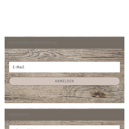
Newsletter-Anmeldung
WEITER
E-
ZUR
Mail
NEWSLETTER-
ANMELDUNG
ANMELDEN
Hersteller