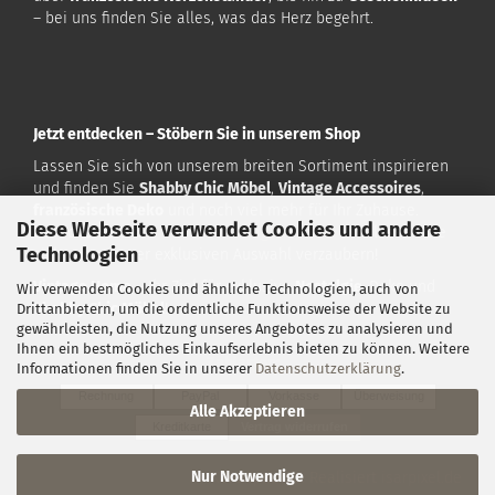
– bei uns finden Sie alles, was das Herz begehrt.
Jetzt entdecken – Stöbern Sie in unserem Shop
Lassen Sie sich von unserem breiten Sortiment inspirieren
und finden Sie
Shabby Chic Möbel
,
Vintage Accessoires
,
französische Deko
und noch viel mehr für Ihr Zuhause.
Diese Webseite verwendet Cookies und andere
Besuchen Sie uns auf
www.vintagehome.de
und lassen Sie
Technologien
sich von unserer exklusiven Auswahl verzaubern!
Vintage Home
– Ihr Ziel für exklusive
Nostalgie
-Deko und
Wir verwenden Cookies und ähnliche Technologien, auch von
Shabby Chic Möbel
!
Drittanbietern, um die ordentliche Funktionsweise der Website zu
gewährleisten, die Nutzung unseres Angebotes zu analysieren und
Ihnen ein bestmögliches Einkaufserlebnis bieten zu können. Weitere
Zahlarten:
Informationen finden Sie in unserer
Datenschutzerklärung
.
Rechnung
PayPal
Vorkasse
Überweisung
Alle Akzeptieren
Kreditkarte
Vertrag widerrufen
Nur Notwendige
Konzeption & Realisiert
isarpixel.de