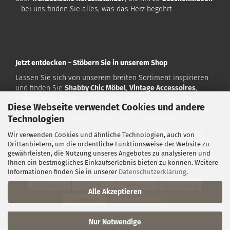
– bei uns finden Sie alles, was das Herz begehrt.
Jetzt entdecken – Stöbern Sie in unserem Shop
Lassen Sie sich von unserem breiten Sortiment inspirieren
und finden Sie
Shabby Chic Möbel
,
Vintage Accessoires
,
französische Deko
und noch viel mehr für Ihr Zuhause.
Diese Webseite verwendet Cookies und andere
Besuchen Sie uns auf
www.vintagehome.de
und lassen Sie
Technologien
sich von unserer exklusiven Auswahl verzaubern!
Vintage Home
– Ihr Ziel für exklusive
Nostalgie
-Deko und
Wir verwenden Cookies und ähnliche Technologien, auch von
Shabby Chic Möbel
!
Drittanbietern, um die ordentliche Funktionsweise der Website zu
gewährleisten, die Nutzung unseres Angebotes zu analysieren und
Ihnen ein bestmögliches Einkaufserlebnis bieten zu können. Weitere
Zahlarten:
Informationen finden Sie in unserer
Datenschutzerklärung
.
Rechnung
PayPal
Vorkasse
Überweisung
Alle Akzeptieren
Kreditkarte
Vertrag widerrufen
Nur Notwendige
Konzeption & Realisiert
isarpixel.de