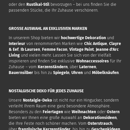
oder den
Rustikal-Stil
bevorzugen – bei uns finden Sie die
passenden Stücke, die Ihr Zuhause verschönern.
GROSSE AUSWAHL AN EXKLUSIVEN MARKEN
In unserem Shop bieten wir
hochwertige Dekoration
und
Interieur
von renommierten Marken wie
Chic Antique
,
Clayre
& Eef
,
Ib Laursen
,
Femme Facon
,
Vintage Paint
,
Jeanne d'Arc
Living
und vielen mehr. Lassen Sie sich von der Vielfalt
inspirieren und finden Sie exklusive
Wohnaccessoires
für Ihr
Zuhause – vom
Kerzenständern
, über
Laternen
,
Bauernsilber
bis hin zu
Spiegeln
,
Uhren
und
Möbelknäufen
.
NOSTALGISCHE DEKO FÜR JEDES ZUHAUSE
Unsere
Nostalgie-Deko
ist nicht nur ein Hingucker, sondern
verleiht Ihrem Raum eine ganz besondere Atmosphäre.
Besonders zu den
Feiertagen
wie
Weihnachten
oder
Ostern
bieten wir Ihnen eine große Auswahl an
Dekorationsideen
,
die Ihre Feste noch schöner machen. Vom
Osterstrauch
,
über
französische Kerzenständer
, bis hin zu
Geschenkideen