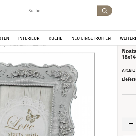
Suche...
RTEN
INTERIEUR
KÜCHE
NEU EINGETROFFEN
WEITER
algie Bilderrahmen 18x14cm
Nosta
18x1
Art.Nr.:
Lieferz