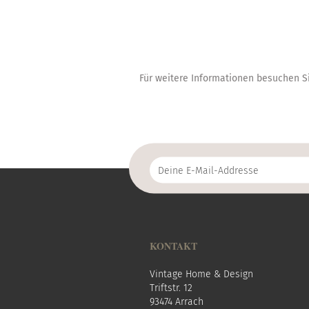
Für weitere Informationen besuchen Si
Deine
E-
Mail-
Addresse
KONTAKT
Vintage Home & Design
Triftstr. 12
93474 Arrach