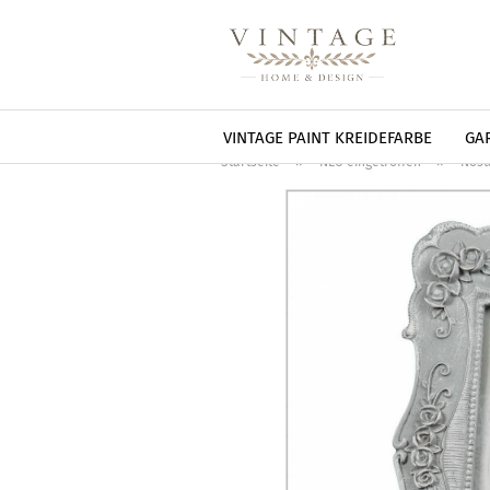
VINTAGE PAINT KREIDEFARBE
GA
»
»
Startseite
NEU eingetroffen
Nost