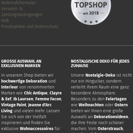
Widerrufsformular
Versand- &
Zahlungsbedingungen
AGB
Privatsphäre und Datenschutz
GROSSE AUSWAHL AN E
NOSTALGISCHE DEKO FÜR JEDES
XKLUSIVEN MARKEN
ZUHAUSE
In unserem Shop bieten wir
Unsere
Nostalgie-Deko
ist nicht
hochwertige Dekoration
und
nur ein Hingucker, sondern
Interieur
von renommierten
verleiht Ihrem Raum eine ganz
Marken wie
Chic Antique
,
Clayre
besondere Atmosphäre.
& Eef
,
Ib Laursen
,
Femme Facon
,
Besonders zu den
Feiertagen
Vintage Paint
,
Jeanne d'Arc
wie
Weihnachten
oder
Ostern
Living
und vielen mehr. Lassen
bieten wir Ihnen eine große
Sie sich von der Vielfalt
Auswahl an
Dekorationsideen
,
inspirieren und finden Sie
die Ihre Feste noch schöner
exklusive
Wohnaccessoires
für
machen. Vom
Osterstrauch
,