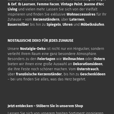
& Eef
,
Ib Laursen
,
Femme Facon
,
Vintage Paint
,
Jeanne d'Arc
Living
und vielen mehr. Lassen Sie sich von der Vielfalt
inspirieren und finden Sie exklusive
Wohnaccessoires
für Ihr
Zuhause – vom
Kerzenständern
, über
Laternen
,
Bauernsilber
bis hin zu
Spiegeln
,
Uhren
und
Möbelknäufen
.
NOSTALGISCHE DEKO FÜR JEDES ZUHAUSE
Unsere
Nostalgie-Deko
ist nicht nur ein Hingucker, sondern
verleiht Ihrem Raum eine ganz besondere Atmosphäre.
Besonders zu den
Feiertagen
wie
Weihnachten
oder
Ostern
bieten wir Ihnen eine große Auswahl an
Dekorationsideen
,
die Ihre Feste noch schöner machen. Vom
Osterstrauch
,
über
französische Kerzenständer
, bis hin zu
Geschenkideen
– bei uns finden Sie alles, was das Herz begehrt.
Jetzt entdecken – Stöbern Sie in unserem Shop
Lassen Sie sich von unserem breiten Sortiment inspirieren