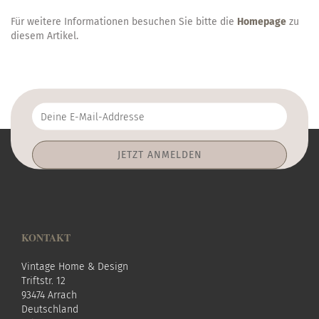
Für weitere Informationen besuchen Sie bitte die
Homepage
zu
diesem Artikel.
Deine
E-
Mail-
Addresse
KONTAKT
Vintage Home & Design
Triftstr. 12
93474 Arrach
Deutschland