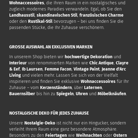
Wohnaccessoires
, die Ihren Raum in ein nostalgisches und
zugleich modernes Paradies verwandeln. Egal, ob Sie den
Landhausstil
,
skandinavischen Stil
,
französischen Charme
oder den
Rustikal-Stil
bevorzugen – bei uns finden Sie die
passenden Stücke, die Ihr Zuhause verschönern.
GROSSE AUSWAHL AN EXKLUSIVEN MARKEN
In unserem Shop bieten wir
hochwertige Dekoration
und
Interieur
von renommierten Marken wie
Chic Antique
,
Clayre
& Eef
,
Ib Laursen
,
Femme Facon
,
Vintage Paint
,
Jeanne d'Arc
Living
und vielen mehr. Lassen Sie sich von der Vielfalt
inspirieren und finden Sie exklusive
Wohnaccessoires
für Ihr
Zuhause – vom
Kerzenständern
, über
Laternen
,
Bauernsilber
bis hin zu
Spiegeln
,
Uhren
und
Möbelknäufen
.
NOSTALGISCHE DEKO FÜR JEDES ZUHAUSE
Unsere
Nostalgie-Deko
ist nicht nur ein Hingucker, sondern
verleiht Ihrem Raum eine ganz besondere Atmosphäre.
Besonders zu den
Feiertagen
wie
Weihnachten
oder
Ostern