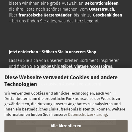
bieten wir Ihnen eine große Auswahl an
Dekorationsideen
,
die Ihre Feste noch schöner machen. Vom
Osterstrauch
,
über
französische Kerzenständer
, bis hin zu
Geschenkideen
– bei uns finden Sie alles, was das Herz begehrt.
Jetzt entdecken – Stöbern Sie in unserem Shop
Lassen Sie sich von unserem breiten Sortiment inspirieren
und finden Sie
Shabby Chic Möbel
,
Vintage Accessoires
,
französische Deko
und noch viel mehr für Ihr Zuhause.
Diese Webseite verwendet Cookies und andere
Besuchen Sie uns auf
www.vintagehome.de
und lassen Sie
Technologien
sich von unserer exklusiven Auswahl verzaubern!
Vintage Home
– Ihr Ziel für exklusive
Nostalgie
-Deko und
Wir verwenden Cookies und ähnliche Technologien, auch von
Shabby Chic Möbel
!
Drittanbietern, um die ordentliche Funktionsweise der Website zu
gewährleisten, die Nutzung unseres Angebotes zu analysieren und
Ihnen ein bestmögliches Einkaufserlebnis bieten zu können. Weitere
Zahlarten:
Informationen finden Sie in unserer
Datenschutzerklärung
.
Rechnung
PayPal
Vorkasse
Überweisung
Alle Akzeptieren
Kreditkarte
Vertrag widerrufen