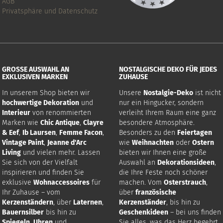
AGB
Privatsphäre und Datenschutz
GROSSE AUSWAHL AN E
NOSTALGISCHE DEKO FÜR JEDES
XKLUSIVEN MARKEN
ZUHAUSE
In unserem Shop bieten wir
Unsere
Nostalgie-Deko
ist nicht
hochwertige Dekoration
und
nur ein Hingucker, sondern
Interieur
von renommierten
verleiht Ihrem Raum eine ganz
Marken wie
Chic Antique
,
Clayre
besondere Atmosphäre.
& Eef
,
Ib Laursen
,
Femme Facon
,
Besonders zu den
Feiertagen
Vintage Paint
,
Jeanne d'Arc
wie
Weihnachten
oder
Ostern
Living
und vielen mehr. Lassen
bieten wir Ihnen eine große
Sie sich von der Vielfalt
Auswahl an
Dekorationsideen
,
inspirieren und finden Sie
die Ihre Feste noch schöner
exklusive
Wohnaccessoires
für
machen. Vom
Osterstrauch
,
Ihr Zuhause – vom
über
französische
Kerzenständern
, über
Laternen
,
Kerzenständer
, bis hin zu
Bauernsilber
bis hin zu
Geschenkideen
– bei uns finden
Spiegeln
,
Uhren
und
Sie alles, was das Herz begehrt.