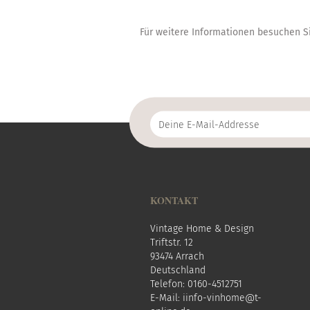
Für weitere Informationen besuchen Si
Deine
E-
Mail-
Addresse
KONTAKT
Vintage Home & Design
Triftstr. 12
93474 Arrach
Deutschland
Telefon: 0160-4512751
E-Mail:
i
info-vinhome@t-