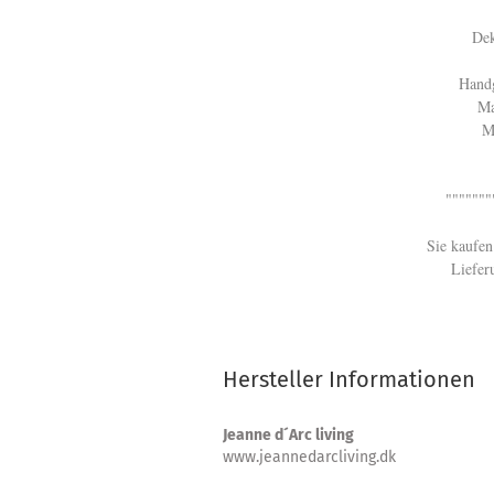
Dek
Handg
Maß
M
""""""""
Sie kaufen
Lieferu
Hersteller Informationen
Jeanne d´Arc living
www.jeannedarcliving.dk