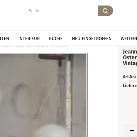
Suche...
RTEN
INTERIEUR
KÜCHE
NEU EINGETROFFEN
WEITER
orb Blume Osternest Vintage Shabby Chic
Jeann
Oster
Vinta
Art.Nr.:
Lieferz