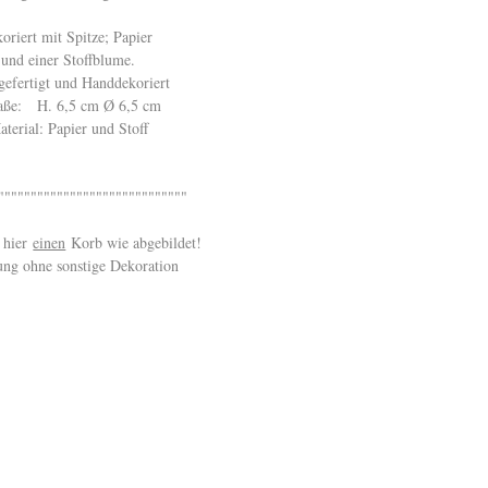
oriert mit Spitze; Papier
und einer Stoffblume.
efertigt und Handdekoriert
e: H. 6,5 cm Ø 6,5 cm
aterial: Papier und Stoff
""""""""""""""""""""""""""""
 hier
einen
Korb wie abgebildet!
ng ohne sonstige Dekoration