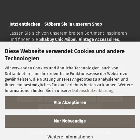
Jetzt entdecken – Stöbern Sie in unserem Shop
Lassen Sie sich von unserem breiten Sortiment inspirieren
und finden Sie
Shabby Chic Möbel
,
Vintage Accessoires
,
französische Deko
und noch viel mehr für Ihr Zuhause.
Diese Webseite verwendet Cookies und andere
Besuchen Sie uns auf
www.vintagehome.de
und lassen Sie
Technologien
sich von unserer exklusiven Auswahl verzaubern!
Vintage Home
– Ihr Ziel für exklusive
Nostalgie
-Deko und
Wir verwenden Cookies und ähnliche Technologien, auch von
Shabby Chic Möbel
!
Drittanbietern, um die ordentliche Funktionsweise der Website zu
gewährleisten, die Nutzung unseres Angebotes zu analysieren und
Ihnen ein bestmögliches Einkaufserlebnis bieten zu können. Weitere
Zahlarten:
Informationen finden Sie in unserer
Datenschutzerklärung
.
Rechnung
PayPal
Vorkasse
Überweisung
Alle Akzeptieren
Kreditkarte
Vertrag widerrufen
Nur Notwendige
Konzeption & Realisiert
isarpixel.de
Webshop erstellen
mit Gambio.de © 2026
Weitere Informationen