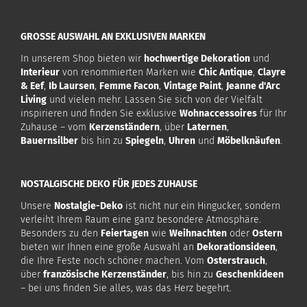
GROSSE AUSWAHL AN EXKLUSIVEN MARKEN
In unserem Shop bieten wir
hochwertige Dekoration
und
Interieur
von renommierten Marken wie
Chic Antique
,
Clayre
& Eef
,
Ib Laursen
,
Femme Facon
,
Vintage Paint
,
Jeanne d'Arc
Living
und vielen mehr. Lassen Sie sich von der Vielfalt
inspirieren und finden Sie exklusive
Wohnaccessoires
für Ihr
Zuhause – vom
Kerzenständern
, über
Laternen
,
Bauernsilber
bis hin zu
Spiegeln
,
Uhren
und
Möbelknäufen
.
NOSTALGISCHE DEKO FÜR JEDES ZUHAUSE
Unsere
Nostalgie-Deko
ist nicht nur ein Hingucker, sondern
verleiht Ihrem Raum eine ganz besondere Atmosphäre.
Besonders zu den
Feiertagen
wie
Weihnachten
oder
Ostern
bieten wir Ihnen eine große Auswahl an
Dekorationsideen
,
die Ihre Feste noch schöner machen. Vom
Osterstrauch
,
über
französische Kerzenständer
, bis hin zu
Geschenkideen
– bei uns finden Sie alles, was das Herz begehrt.