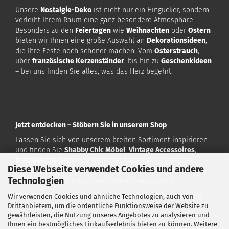
Unsere
Nostalgie-Deko
ist nicht nur ein Hingucker, sondern
verleiht Ihrem Raum eine ganz besondere Atmosphäre.
Besonders zu den
Feiertagen
wie
Weihnachten
oder
Ostern
bieten wir Ihnen eine große Auswahl an
Dekorationsideen
,
die Ihre Feste noch schöner machen. Vom
Osterstrauch
,
über
französische Kerzenständer
, bis hin zu
Geschenkideen
– bei uns finden Sie alles, was das Herz begehrt.
Jetzt entdecken – Stöbern Sie in unserem Shop
Lassen Sie sich von unserem breiten Sortiment inspirieren
und finden Sie
Shabby Chic Möbel
,
Vintage Accessoires
,
französische Deko
und noch viel mehr für Ihr Zuhause.
Diese Webseite verwendet Cookies und andere
Besuchen Sie uns auf
www.vintagehome.de
und lassen Sie
Technologien
sich von unserer exklusiven Auswahl verzaubern!
Vintage Home
– Ihr Ziel für exklusive
Nostalgie
-Deko und
Wir verwenden Cookies und ähnliche Technologien, auch von
Shabby Chic Möbel
!
Drittanbietern, um die ordentliche Funktionsweise der Website zu
gewährleisten, die Nutzung unseres Angebotes zu analysieren und
Ihnen ein bestmögliches Einkaufserlebnis bieten zu können. Weitere