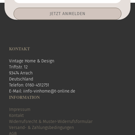
Mail-
Addresse
KONTAKT
Vintage Home & Design
Triftstr. 12
93474 Arrach
Deutschland
Telefon: 0160-4512751
E-Mail:
i
info-vinhome@t-online.de
INFORMATION
Impressum
Kontakt
Widerrufsrecht & Muster-Widerrufsformular
Versand- & Zahlungsbedingungen
AGB