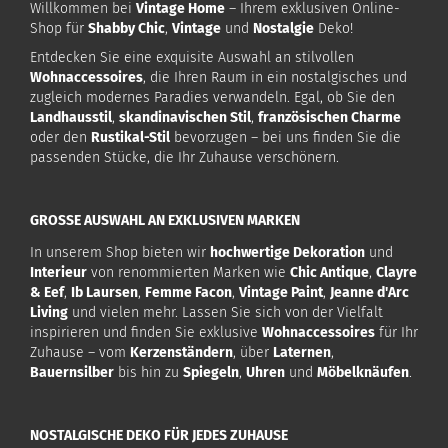
Willkommen bei
Vintage Home
– Ihrem exklusiven Online-
Shop für
Shabby Chic
,
Vintage
und
Nostalgie
Deko!
Entdecken Sie eine exquisite Auswahl an stilvollen
Wohnaccessoires
, die Ihren Raum in ein nostalgisches und
zugleich modernes Paradies verwandeln. Egal, ob Sie den
Landhausstil
,
skandinavischen Stil
,
französischen Charme
oder den
Rustikal-Stil
bevorzugen – bei uns finden Sie die
passenden Stücke, die Ihr Zuhause verschönern.
GROSSE AUSWAHL AN EXKLUSIVEN MARKEN
In unserem Shop bieten wir
hochwertige Dekoration
und
Interieur
von renommierten Marken wie
Chic Antique
,
Clayre
& Eef
,
Ib Laursen
,
Femme Facon
,
Vintage Paint
,
Jeanne d'Arc
Living
und vielen mehr. Lassen Sie sich von der Vielfalt
inspirieren und finden Sie exklusive
Wohnaccessoires
für Ihr
Zuhause – vom
Kerzenständern
, über
Laternen
,
Bauernsilber
bis hin zu
Spiegeln
,
Uhren
und
Möbelknäufen
.
NOSTALGISCHE DEKO FÜR JEDES ZUHAUSE