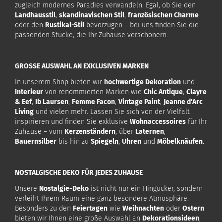
zugleich modernes Paradies verwandeln. Egal, ob Sie den
Landhausstil
,
skandinavischen Stil
,
französischen Charme
oder den
Rustikal-Stil
bevorzugen – bei uns finden Sie die
passenden Stücke, die Ihr Zuhause verschönern.
GROSSE AUSWAHL AN EXKLUSIVEN MARKEN
In unserem Shop bieten wir
hochwertige Dekoration
und
Interieur
von renommierten Marken wie
Chic Antique
,
Clayre
& Eef
,
Ib Laursen
,
Femme Facon
,
Vintage Paint
,
Jeanne d'Arc
Living
und vielen mehr. Lassen Sie sich von der Vielfalt
inspirieren und finden Sie exklusive
Wohnaccessoires
für Ihr
Zuhause – vom
Kerzenständern
, über
Laternen
,
Bauernsilber
bis hin zu
Spiegeln
,
Uhren
und
Möbelknäufen
.
NOSTALGISCHE DEKO FÜR JEDES ZUHAUSE
Unsere
Nostalgie-Deko
ist nicht nur ein Hingucker, sondern
verleiht Ihrem Raum eine ganz besondere Atmosphäre.
Besonders zu den
Feiertagen
wie
Weihnachten
oder
Ostern
bieten wir Ihnen eine große Auswahl an
Dekorationsideen
,