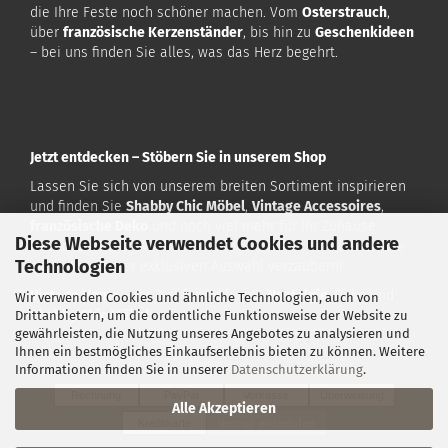
die Ihre Feste noch schöner machen. Vom
Osterstrauch
,
über
französische Kerzenständer
, bis hin zu
Geschenkideen
– bei uns finden Sie alles, was das Herz begehrt.
Jetzt entdecken – Stöbern Sie in unserem Shop
Lassen Sie sich von unserem breiten Sortiment inspirieren
und finden Sie
Shabby Chic Möbel
,
Vintage Accessoires
,
französische Deko
und noch viel mehr für Ihr Zuhause.
Diese Webseite verwendet Cookies und andere
Besuchen Sie uns auf
www.vintagehome.de
und lassen Sie
Technologien
sich von unserer exklusiven Auswahl verzaubern!
Vintage Home
– Ihr Ziel für exklusive
Nostalgie
-Deko und
Wir verwenden Cookies und ähnliche Technologien, auch von
Shabby Chic Möbel
!
Drittanbietern, um die ordentliche Funktionsweise der Website zu
gewährleisten, die Nutzung unseres Angebotes zu analysieren und
Ihnen ein bestmögliches Einkaufserlebnis bieten zu können. Weitere
Zahlarten:
Informationen finden Sie in unserer
Datenschutzerklärung
.
Rechnung
PayPal
Vorkasse
Überweisung
Alle Akzeptieren
Kreditkarte
Vertrag widerrufen