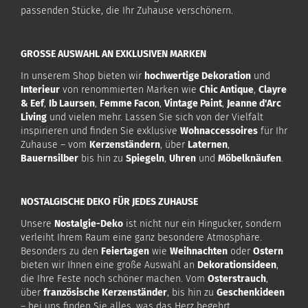
passenden Stücke, die Ihr Zuhause verschönern.
GROSSE AUSWAHL AN EXKLUSIVEN MARKEN
In unserem Shop bieten wir
hochwertige Dekoration
und
Interieur
von renommierten Marken wie
Chic Antique
,
Clayre
& Eef
,
Ib Laursen
,
Femme Facon
,
Vintage Paint
,
Jeanne d'Arc
Living
und vielen mehr. Lassen Sie sich von der Vielfalt
inspirieren und finden Sie exklusive
Wohnaccessoires
für Ihr
Zuhause – vom
Kerzenständern
, über
Laternen
,
Bauernsilber
bis hin zu
Spiegeln
,
Uhren
und
Möbelknäufen
.
NOSTALGISCHE DEKO FÜR JEDES ZUHAUSE
Unsere
Nostalgie-Deko
ist nicht nur ein Hingucker, sondern
verleiht Ihrem Raum eine ganz besondere Atmosphäre.
Besonders zu den
Feiertagen
wie
Weihnachten
oder
Ostern
bieten wir Ihnen eine große Auswahl an
Dekorationsideen
,
die Ihre Feste noch schöner machen. Vom
Osterstrauch
,
über
französische Kerzenständer
, bis hin zu
Geschenkideen
– bei uns finden Sie alles, was das Herz begehrt.