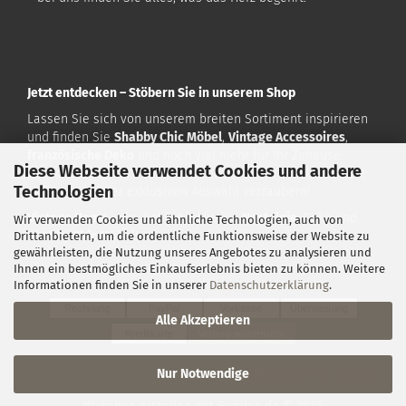
Jetzt entdecken – Stöbern Sie in unserem Shop
Lassen Sie sich von unserem breiten Sortiment inspirieren
und finden Sie
Shabby Chic Möbel
,
Vintage Accessoires
,
französische Deko
und noch viel mehr für Ihr Zuhause.
Diese Webseite verwendet Cookies und andere
Besuchen Sie uns auf
www.vintagehome.de
und lassen Sie
Technologien
sich von unserer exklusiven Auswahl verzaubern!
Vintage Home
– Ihr Ziel für exklusive
Nostalgie
-Deko und
Wir verwenden Cookies und ähnliche Technologien, auch von
Shabby Chic Möbel
!
Drittanbietern, um die ordentliche Funktionsweise der Website zu
gewährleisten, die Nutzung unseres Angebotes zu analysieren und
Ihnen ein bestmögliches Einkaufserlebnis bieten zu können. Weitere
Zahlarten:
Informationen finden Sie in unserer
Datenschutzerklärung
.
Rechnung
PayPal
Vorkasse
Überweisung
Alle Akzeptieren
Kreditkarte
Vertrag widerrufen
Nur Notwendige
Konzeption & Realisiert
isarpixel.de