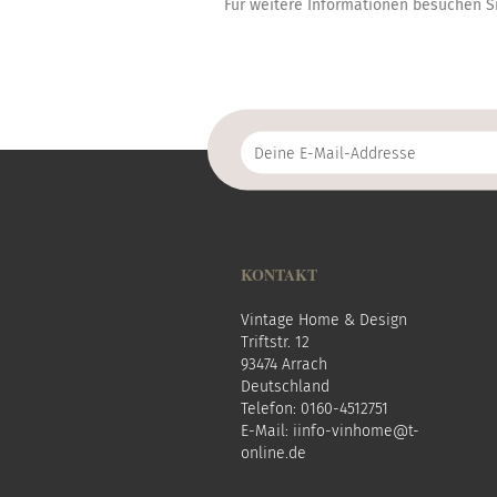
Für weitere Informationen besuchen Si
Deine
E-
Mail-
Addresse
KONTAKT
Vintage Home & Design
Triftstr. 12
93474 Arrach
Deutschland
Telefon: 0160-4512751
E-Mail:
i
info-vinhome@t-
online.de