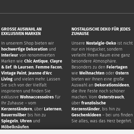
GROSSE AUSWAHL AN E
NOSTALGISCHE DEKO FÜR JEDES
XKLUSIVEN MARKEN
ZUHAUSE
In unserem Shop bieten wir
Unsere
Nostalgie-Deko
ist nicht
hochwertige Dekoration
und
nur ein Hingucker, sondern
Interieur
von renommierten
verleiht Ihrem Raum eine ganz
Marken wie
Chic Antique
,
Clayre
besondere Atmosphäre.
& Eef
,
Ib Laursen
,
Femme Facon
,
Besonders zu den
Feiertagen
Vintage Paint
,
Jeanne d'Arc
wie
Weihnachten
oder
Ostern
Living
und vielen mehr. Lassen
bieten wir Ihnen eine große
Sie sich von der Vielfalt
Auswahl an
Dekorationsideen
,
inspirieren und finden Sie
die Ihre Feste noch schöner
exklusive
Wohnaccessoires
für
machen. Vom
Osterstrauch
,
Ihr Zuhause – vom
über
französische
Kerzenständern
, über
Laternen
,
Kerzenständer
, bis hin zu
Bauernsilber
bis hin zu
Geschenkideen
– bei uns finden
Spiegeln
,
Uhren
und
Sie alles, was das Herz begehrt.
Möbelknäufen
.