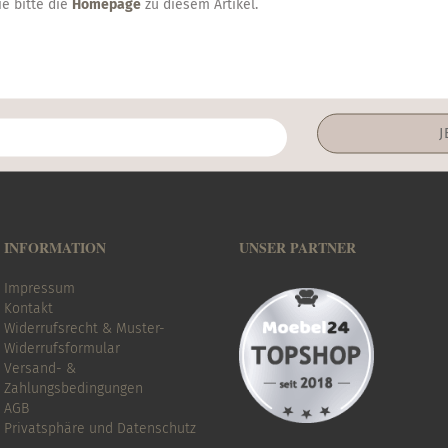
e bitte die
Homepage
zu diesem Artikel.
INFORMATION
UNSER PARTNER
Impressum
Kontakt
Widerrufsrecht & Muster-
Widerrufsformular
Versand- &
Zahlungsbedingungen
AGB
Privatsphäre und Datenschutz