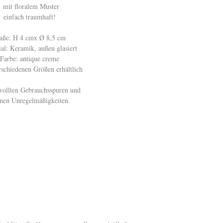
mit floralem Muster
einfach traumhaft!
aße: H 4 cmx Ø 8,5 cm
ial: Keramik, außen glasiert
Farbe: antique creme
rschiedenen Größen erhältlich
wollten Gebrauchsspuren und
inen Unregelmäßigkeiten. ​