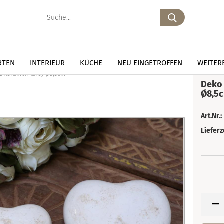
Suche...
RTEN
INTERIEUR
KÜCHE
NEU EINGETROFFEN
WEITER
z Keramik Marcy Ø8,5cm
Deko 
Ø8,5
Art.Nr.:
Lieferz