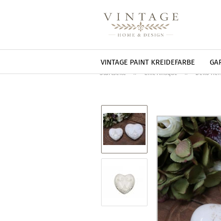
VINTAGE PAINT KREIDEFARBE
GA
»
»
Startseite
Chic Antique
Deko Her