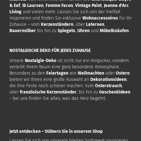
& Eef
,
Ib Laursen
,
Femme Facon
,
Vintage Paint
,
Jeanne d'Arc
Living
und vielen mehr. Lassen Sie sich von der Vielfalt
inspirieren und finden Sie exklusive
Wohnaccessoires
für Ihr
Zuhause – vom
Kerzenständern
, über
Laternen
,
Bauernsilber
bis hin zu
Spiegeln
,
Uhren
und
Möbelknäufen
.
NOSTALGISCHE DEKO FÜR JEDES ZUHAUSE
Unsere
Nostalgie-Deko
ist nicht nur ein Hingucker, sondern
verleiht Ihrem Raum eine ganz besondere Atmosphäre.
Besonders zu den
Feiertagen
wie
Weihnachten
oder
Ostern
bieten wir Ihnen eine große Auswahl an
Dekorationsideen
,
die Ihre Feste noch schöner machen. Vom
Osterstrauch
,
über
französische Kerzenständer
, bis hin zu
Geschenkideen
– bei uns finden Sie alles, was das Herz begehrt.
Jetzt entdecken – Stöbern Sie in unserem Shop
Lassen Sie sich von unserem breiten Sortiment inspirieren