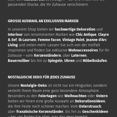
passenden Stücke, die Ihr Zuhause verschönern.
GROSSE AUSWAHL AN EXKLUSIVEN MARKEN
In unserem Shop bieten wir
hochwertige Dekoration
und
Interieur
von renommierten Marken wie
Chic Antique
,
Clayre
& Eef
,
Ib Laursen
,
Femme Facon
,
Vintage Paint
,
Jeanne d'Arc
Living
und vielen mehr. Lassen Sie sich von der Vielfalt
inspirieren und finden Sie exklusive
Wohnaccessoires
für Ihr
Zuhause – vom
Kerzenständern
, über
Laternen
,
Bauernsilber
bis hin zu
Spiegeln
,
Uhren
und
Möbelknäufen
.
NOSTALGISCHE DEKO FÜR JEDES ZUHAUSE
Unsere
Nostalgie-Deko
ist nicht nur ein Hingucker, sondern
verleiht Ihrem Raum eine ganz besondere Atmosphäre.
Besonders zu den
Feiertagen
wie
Weihnachten
oder
Ostern
bieten wir Ihnen eine große Auswahl an
Dekorationsideen
,
die Ihre Feste noch schöner machen. Vom
Osterstrauch
,
über
französische Kerzenständer
, bis hin zu
Geschenkideen
– bei uns finden Sie alles, was das Herz begehrt.