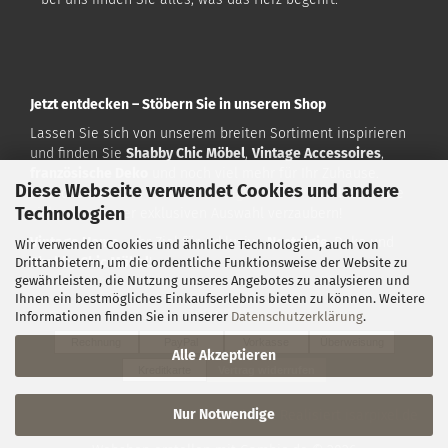
Jetzt entdecken – Stöbern Sie in unserem Shop
Lassen Sie sich von unserem breiten Sortiment inspirieren
und finden Sie
Shabby Chic Möbel
,
Vintage Accessoires
,
französische Deko
und noch viel mehr für Ihr Zuhause.
Diese Webseite verwendet Cookies und andere
Besuchen Sie uns auf
www.vintagehome.de
und lassen Sie
Technologien
sich von unserer exklusiven Auswahl verzaubern!
Vintage Home
– Ihr Ziel für exklusive
Nostalgie
-Deko und
Wir verwenden Cookies und ähnliche Technologien, auch von
Shabby Chic Möbel
!
Drittanbietern, um die ordentliche Funktionsweise der Website zu
gewährleisten, die Nutzung unseres Angebotes zu analysieren und
Ihnen ein bestmögliches Einkaufserlebnis bieten zu können. Weitere
Zahlarten:
Informationen finden Sie in unserer
Datenschutzerklärung
.
Rechnung
PayPal
Vorkasse
Überweisung
Alle Akzeptieren
Kreditkarte
Vertrag widerrufen
Nur Notwendige
Konzeption & Realisiert
isarpixel.de