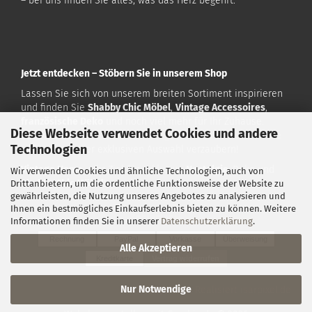
– bei uns finden Sie alles, was das Herz begehrt.
Jetzt entdecken – Stöbern Sie in unserem Shop
Lassen Sie sich von unserem breiten Sortiment inspirieren
und finden Sie
Shabby Chic Möbel
,
Vintage Accessoires
,
französische Deko
und noch viel mehr für Ihr Zuhause.
Diese Webseite verwendet Cookies und andere
Besuchen Sie uns auf
www.vintagehome.de
und lassen Sie
Technologien
sich von unserer exklusiven Auswahl verzaubern!
Vintage Home
– Ihr Ziel für exklusive
Nostalgie
-Deko und
Wir verwenden Cookies und ähnliche Technologien, auch von
Shabby Chic Möbel
!
Drittanbietern, um die ordentliche Funktionsweise der Website zu
gewährleisten, die Nutzung unseres Angebotes zu analysieren und
Ihnen ein bestmögliches Einkaufserlebnis bieten zu können. Weitere
Zahlarten:
Informationen finden Sie in unserer
Datenschutzerklärung
.
Rechnung
PayPal
Vorkasse
Überweisung
Alle Akzeptieren
Kreditkarte
Vertrag widerrufen
Nur Notwendige
Konzeption & Realisiert
isarpixel.de