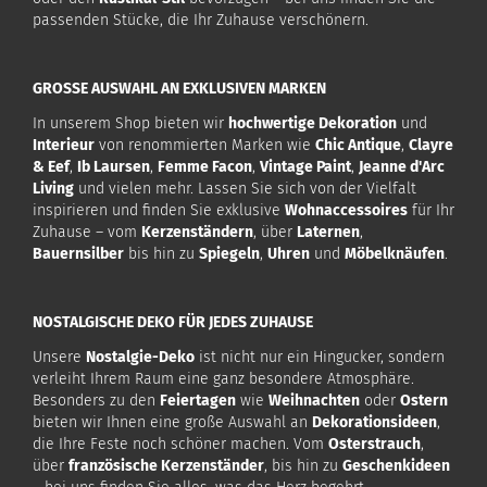
passenden Stücke, die Ihr Zuhause verschönern.
GROSSE AUSWAHL AN EXKLUSIVEN MARKEN
In unserem Shop bieten wir
hochwertige Dekoration
und
Interieur
von renommierten Marken wie
Chic Antique
,
Clayre
& Eef
,
Ib Laursen
,
Femme Facon
,
Vintage Paint
,
Jeanne d'Arc
Living
und vielen mehr. Lassen Sie sich von der Vielfalt
inspirieren und finden Sie exklusive
Wohnaccessoires
für Ihr
Zuhause – vom
Kerzenständern
, über
Laternen
,
Bauernsilber
bis hin zu
Spiegeln
,
Uhren
und
Möbelknäufen
.
NOSTALGISCHE DEKO FÜR JEDES ZUHAUSE
Unsere
Nostalgie-Deko
ist nicht nur ein Hingucker, sondern
verleiht Ihrem Raum eine ganz besondere Atmosphäre.
Besonders zu den
Feiertagen
wie
Weihnachten
oder
Ostern
bieten wir Ihnen eine große Auswahl an
Dekorationsideen
,
die Ihre Feste noch schöner machen. Vom
Osterstrauch
,
über
französische Kerzenständer
, bis hin zu
Geschenkideen