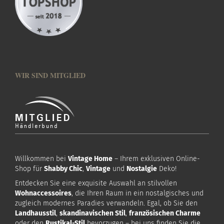
WIR SIND MITGLIED
Willkommen bei
Vintage Home
– Ihrem exklusiven Online-
Shop für
Shabby Chic
,
Vintage
und
Nostalgie
Deko!
Entdecken Sie eine exquisite Auswahl an stilvollen
Wohnaccessoires
, die Ihren Raum in ein nostalgisches und
zugleich modernes Paradies verwandeln. Egal, ob Sie den
Landhausstil
,
skandinavischen Stil
,
französischen Charme
oder den
Rustikal-Stil
bevorzugen – bei uns finden Sie die