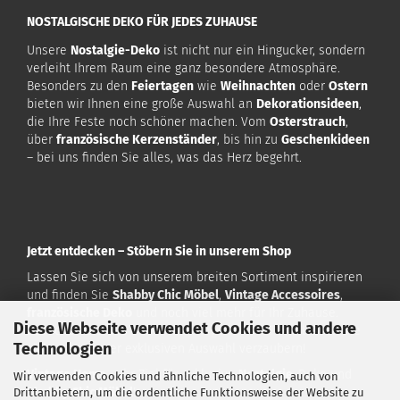
NOSTALGISCHE DEKO FÜR JEDES ZUHAUSE
Unsere
Nostalgie-Deko
ist nicht nur ein Hingucker, sondern
verleiht Ihrem Raum eine ganz besondere Atmosphäre.
Besonders zu den
Feiertagen
wie
Weihnachten
oder
Ostern
bieten wir Ihnen eine große Auswahl an
Dekorationsideen
,
die Ihre Feste noch schöner machen. Vom
Osterstrauch
,
über
französische Kerzenständer
, bis hin zu
Geschenkideen
– bei uns finden Sie alles, was das Herz begehrt.
Jetzt entdecken – Stöbern Sie in unserem Shop
Lassen Sie sich von unserem breiten Sortiment inspirieren
und finden Sie
Shabby Chic Möbel
,
Vintage Accessoires
,
französische Deko
und noch viel mehr für Ihr Zuhause.
Diese Webseite verwendet Cookies und andere
Besuchen Sie uns auf
www.vintagehome.de
und lassen Sie
Technologien
sich von unserer exklusiven Auswahl verzaubern!
Vintage Home
– Ihr Ziel für exklusive
Nostalgie
-Deko und
Wir verwenden Cookies und ähnliche Technologien, auch von
Shabby Chic Möbel
!
Drittanbietern, um die ordentliche Funktionsweise der Website zu