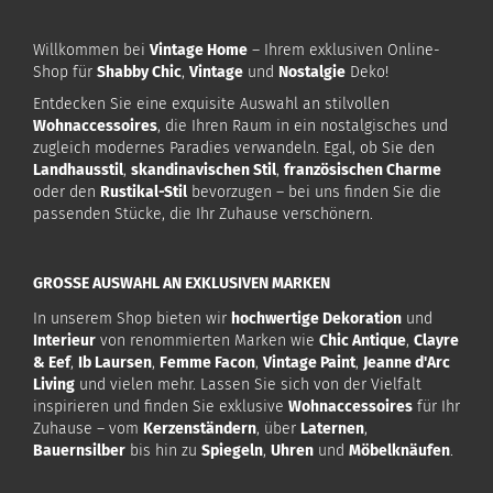
Willkommen bei
Vintage Home
– Ihrem exklusiven Online-
Shop für
Shabby Chic
,
Vintage
und
Nostalgie
Deko!
Entdecken Sie eine exquisite Auswahl an stilvollen
Wohnaccessoires
, die Ihren Raum in ein nostalgisches und
zugleich modernes Paradies verwandeln. Egal, ob Sie den
Landhausstil
,
skandinavischen Stil
,
französischen Charme
oder den
Rustikal-Stil
bevorzugen – bei uns finden Sie die
passenden Stücke, die Ihr Zuhause verschönern.
GROSSE AUSWAHL AN EXKLUSIVEN MARKEN
In unserem Shop bieten wir
hochwertige Dekoration
und
Interieur
von renommierten Marken wie
Chic Antique
,
Clayre
& Eef
,
Ib Laursen
,
Femme Facon
,
Vintage Paint
,
Jeanne d'Arc
Living
und vielen mehr. Lassen Sie sich von der Vielfalt
inspirieren und finden Sie exklusive
Wohnaccessoires
für Ihr
Zuhause – vom
Kerzenständern
, über
Laternen
,
Bauernsilber
bis hin zu
Spiegeln
,
Uhren
und
Möbelknäufen
.