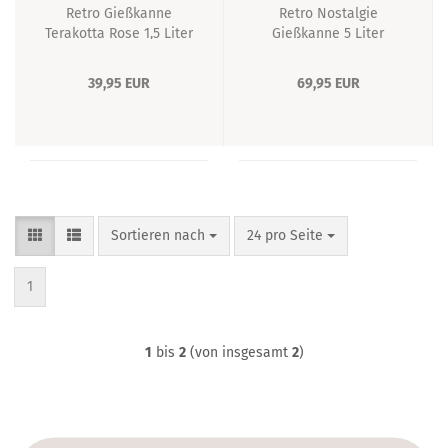
Retro Gießkanne
Retro Nostalgie
Terakotta Rose 1,5 Liter
Gießkanne 5 Liter
Metall
Winter White
39,95 EUR
69,95 EUR
Sortieren nach
pro Seite
Sortieren nach
24 pro Seite
1
1
bis
2
(von insgesamt
2
)