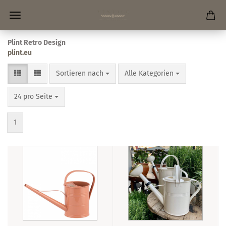
Plint Retro Design
plint.eu
Sortieren nach
pro Seite
Sortieren nach
Alle Kategorien
pro Seite
24 pro Seite
1